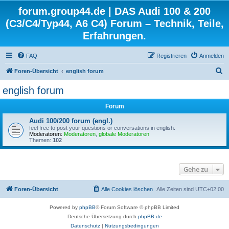
forum.group44.de | DAS Audi 100 & 200
(C3/C4/Typ44, A6 C4) Forum – Technik, Teile,
Erfahrungen.
FAQ
Registrieren
Anmelden
S
Foren-Übersicht
english forum
u
english forum
c
Forum
h
e
Audi 100/200 forum (engl.)
feel free to post your questions or conversations in english.
Moderatoren:
Moderatoren
,
globale Moderatoren
Themen:
102
Gehe zu
Foren-Übersicht
Alle Cookies löschen
Alle Zeiten sind
UTC+02:00
Powered by
phpBB
® Forum Software © phpBB Limited
Deutsche Übersetzung durch
phpBB.de
Datenschutz
|
Nutzungsbedingungen